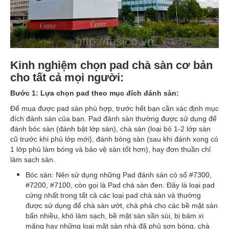
Kinh nghiệm chọn pad chà sàn cơ bản
cho tất cả mọi người:
Bước 1: Lựa chọn pad theo mục đích đánh sàn:
Để mua được pad sàn phù hợp, trước hết bạn cần xác định mục
đích đánh sàn của bạn. Pad đánh sàn thường được sử dụng để
đánh bóc sàn (đánh bật lớp sàn), chà sàn (loại bỏ 1-2 lớp sàn
cũ trước khi phủ lớp mới), đánh bóng sàn (sau khi đánh xong có
1 lớp phủ làm bóng và bảo vệ sàn tốt hơn), hay đơn thuần chỉ
làm sạch sàn.
Bóc sàn: Nên sử dụng những Pad đánh sàn có số #7300,
#7200, #7100, còn gọi là Pad chà sàn đen. Đây là loại pad
cứng nhất trong tất cả các loại pad chà sàn và thường
được sử dụng để chà sàn ướt, chà phá cho các bề mặt sàn
bẩn nhiều, khó làm sạch, bề mặt sàn sần sùi, bị bám xi
măng hay những loại mặt sàn nhà đã phủ sơn bóng, chà