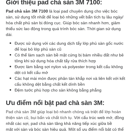
Giới thiệu pad chà sàn 3M 7100:
Pad chà sàn 3M 7100
là loại pad chuyên dụng cho việc bóc
sàn, sử dụng tốt nhất để loại bỏ những vết bẩn tích tụ lâu ngày/
hóa chất phủ sàn bị đóng cục. Giúp bóc sàn nhanh hơn, giảm
thiểu sức lao động trong quá trình bóc sàn. Thời gian sử dụng
dài.
Được sử dụng với các dung dịch tẩy lớp phủ sàn gốc nước
để loại bỏ lớp phủ sàn cũ
Có thể làm sạch sàn bề mặt cứng bị bám nhiều đất như bê
tông khi sử dụng hóa chất tẩy rửa thích hợp
Được làm bằng sợi nylon và polyester trong kết cấu không
dệt có kết cấu mở
Các hạt mài mòn được phân tán khắp nơi và liên kết với kết
cấu không dệt bằng chất kết dính bền
Đệm tước phù hợp cho sàn không bằng phẳng
Ưu điểm nổi bật pad chà sàn 3M:
Pad chà sàn 3M giúp loại bỏ nhanh chóng và triệt để lớp hoàn
thiện sàn cũ, bụi bẩn và chất tích tụ.
Với cấu trúc web mở, đồng
nhất các sợi, pad chà sàn tăng khả năng tiếp xúc giữa bề
mặt với sàn và bóc sàn hiệu quả. Một số ưu điểm nổi bật có thể