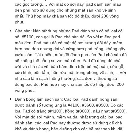
các góc tường,… Với mật độ sợi dày, pad đánh sàn màu
đen phù hợp sử dụng cho những mặt sàn khó vệ sinh
nhất. Phù hợp máy chà sàn tốc độ thấp, dưới 200 vòng
phút.
Chà sàn: Nên sử dụng những Pad đánh sàn có số loại có
số #5100, còn gọi là Pad chà sàn đỏ. So với miếng pad
màu đen, Pad màu đỏ có mật độ sợi tương đối dày, mềm
hơn pad đen nhưng dai và cứng hơn pad trắng, không gây
xước sàn. Tất nhiên, mức độ đánh phá của Pad chà sàn đỏ
sẽ không thể bằng so với màu đen. Pad đỏ dùng để chà
ướt và chà các vết bẩn bám dính trên bề mặt sàn, cửa gỗ,
cửa kính, bồn tắm, bồn rửa mặt trong phòng vệ sinh,… Với
nhu cầu làm sạch thông thường, các đơn vị thường sử
dụng pad đỏ. Phù hợp máy chà sàn tốc độ thấp, dưới 200
vòng phút.
Đánh bóng làm sạch sàn: Các loại Pad đánh bóng sàn
được đánh số tương ứng là #4100, #3600, #3500. Có các
loại Pad có trắng (#4100), hồng (#3600), nâu nhạt (#3500).
Với mật độ sợi mảnh, mềm và dai nhất trong các loại pad
đánh sàn, các loại Pad này thường được sử dụng để chà
khô và đánh bóng, bảo dưỡng cho các bề mặt sàn khi đã