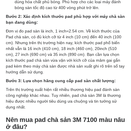
dùng hóa chất phủ bóng. Phù hợp cho các loại máy đánh
bóng sàn tốc độ cao từ 400 vòng phút trở lên.
Bước 2: Xác định kích thước pad phù hợp với máy chà sàn
bạn đang dùng:
Đơn vị đo pad sàn là inch, 1 inch=2.54 cm. Về kích thước của
Pad chà sàn, có đủ kích cỡ từ 4 inch (10 cm) đến 40 inch (100
cm). Nhưng trên thị trường hiện nay, kích thước pad phổ biến
nhất vẫn là 16 inch (410 cm), 18 inch (460 cm), 20inch (510
cm), 27 inch (690 cm) và 35 inch (890 cm). Bạn cần lựa chọn
kích thước pad chà sàn vừa vặn với kích cỡ của mâm gai gắn
pad kèm theo máy chà sàn được nhà sản xuất ghi rõ trên sổ tay
hướng dẫn sử dụng.
Bước 3: Lựa chọn hãng cung cấp pad sàn chất lượng:
Trên thị trường xuất hiện rất nhiều thương hiệu pad đánh sàn
công nghiệp khác nhau. Tuy nhiên, pad chà sàn 3M là thương
hiệu được nhiều người tiêu dùng ưa chuộng và tin tưởng sử
dụng nhất.
Nên mua pad chà sản 3M 7100 màu nâu
ở đâu?