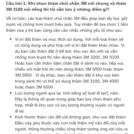
Câu hỏi 1: Khi chọn thảm chùi chân 3M nói chung và thảm
3M 3100 nói riêng thì tôi cần lưu ý những điểm gì?
Về cơ bản, các loại thảm chùi chân 3M đều giúp bạn lấy bụi, giữ
nước và chống trơn trượt hiệu quả. Tuy nhiên để lựa chọn 1 tấm
thảm vừa ý thì bạn cũng cần cân nhắc những yếu tố như sau:
Vị trí đặt thảm và mục đích sử dụng: Với mỗi loại thảm sẽ
có công dụng và phù hợp với vị trí đặt thảm khác nhau. Ví
dụ bạn cần thảm đặt ở bể bơi, khu vực ẩm ướt và cần
chống trơn trượt thì nên dùng thảm 3M 3200, 3M 9100.
Hoặc bạn cần thảm dặm chân đặt ở sảnh ra vào, tiếp xúc
nhiều với mặt trời thì nên dùng thảm 3M 6050 hoặc thảm
3M 5850. Ví dụ khác, bạn cần thảm đặt ở khu vực bên
trong sảnh thì có thể sử dụng thảm 3M 3100, 3M 4000
hoặc thảm 3M 6500.
Lưu lượng người qua lại: tính bằng số lượt đi lại/1 năm.
Đây là thông số quan trọng giúp bạn lựa chọn thảm phù
hợp, nhất là khu vực có lưu lượng thường xuyên có người
đi lại.
Kích thước thảm cân đối với không gian, khu vực đặt thảm:
Điều này phụ thuộc vào con mắt thẩm mỹ cân đối của mỗi
người, thông thường chiều rộng thảm tương ứng với cửa ra