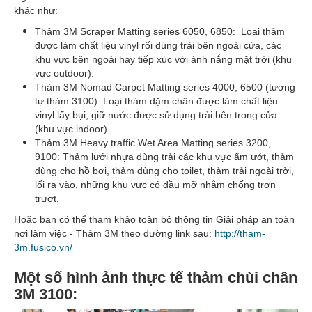
khác như:
Thảm 3M Scraper Matting series 6050, 6850: Loại thảm
được làm chất liệu vinyl rối dùng trải bên ngoài cửa, các
khu vực bên ngoài hay tiếp xúc với ánh nắng mặt trời (khu
vực outdoor).
Thảm 3M Nomad Carpet Matting series 4000, 6500 (tương
tự thảm 3100): Loại thảm dặm chân được làm chất liệu
vinyl lấy bụi, giữ nước được sử dụng trải bên trong cửa
(khu vực indoor).
Thảm 3M Heavy traffic Wet Area Matting series 3200,
9100: Thảm lưới nhựa dùng trải các khu vực ẩm ướt, thảm
dùng cho hồ bơi, thảm dùng cho toilet, thảm trải ngoài trời,
lối ra vào, những khu vực có dầu mỡ nhằm chống trơn
trượt.
Hoặc bạn có thể tham khảo toàn bộ thông tin Giải pháp an toàn
nơi làm việc - Thảm 3M theo đường link sau:
http://tham-
3m.fusico.vn/
Một số hình ảnh thực tế thảm chùi chân
3M 3100: