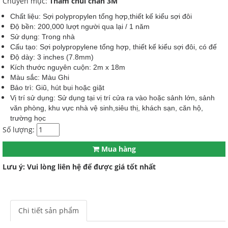
Chuyên mục:
Thảm chùi chân 3M
Chất liệu: Sợi polypropylen tổng hợp,thiết kế kiểu sợi đôi
Độ bền: 200,000 lượt người qua lại / 1 năm
Sử dụng: Trong nhà
Cấu tạo: Sợi polypropylene tổng hợp, thiết kế kiểu sợi đôi, có đế
Độ dày: 3 inches (7.8mm)
Kích thước nguyên cuộn: 2m x 18m
Màu sắc: Màu Ghi
Bảo trì: Giũ, hút bụi hoặc giặt
Vị trí sử dụng: Sử dụng tại vị trí cửa ra vào hoặc sảnh lớn, sảnh
văn phòng, khu vực nhà vệ sinh,siêu thị, khách sạn, căn hộ,
trường học
Số lượng:
Mua hàng
Lưu ý: Vui lòng liên hệ để được giá tốt nhất
Chi tiết sản phẩm