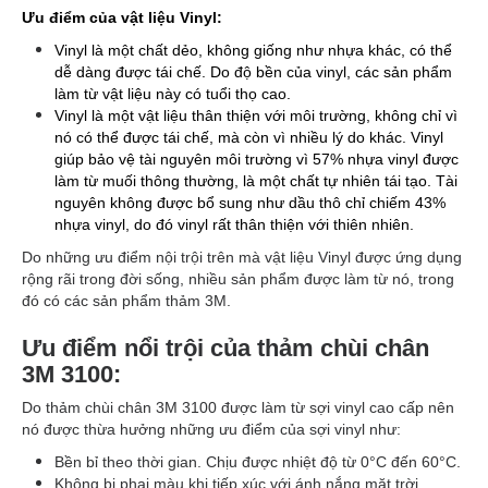
Ưu điểm của vật liệu Vinyl:
Vinyl là một chất dẻo, không giống như nhựa khác, có thể
dễ dàng được tái chế. Do độ bền của vinyl, các sản phẩm
làm từ vật liệu này có tuổi thọ cao.
Vinyl là một vật liệu thân thiện với môi trường, không chỉ vì
nó có thể được tái chế, mà còn vì nhiều lý do khác. Vinyl
giúp bảo vệ tài nguyên môi trường vì 57% nhựa vinyl được
làm từ muối thông thường, là một chất tự nhiên tái tạo. Tài
nguyên không được bổ sung như dầu thô chỉ chiếm 43%
nhựa vinyl, do đó vinyl rất thân thiện với thiên nhiên.
Do những ưu điểm nội trội trên mà vật liệu Vinyl được ứng dụng
rộng rãi trong đời sống, nhiều sản phẩm được làm từ nó, trong
đó có các sản phẩm thảm 3M.
Ưu điểm nổi trội của thảm chùi chân
3M 3100:
Do thảm chùi chân 3M 3100 được làm từ sợi vinyl cao cấp nên
nó được thừa hưởng những ưu điểm của sợi vinyl như:
Bền bỉ theo thời gian. Chịu được nhiệt độ từ 0°C đến 60°C.
Không bị phai màu khi tiếp xúc với ánh nắng mặt trời.