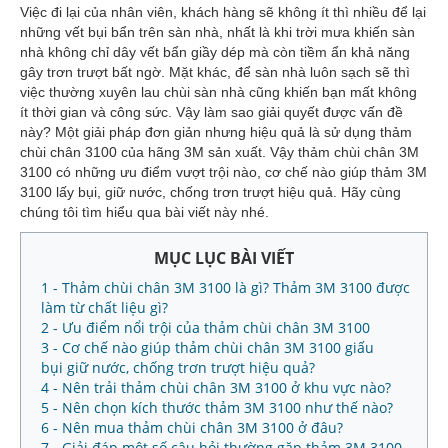
Việc đi lại của nhân viên, khách hàng sẽ không ít thì nhiều để lại
những vết bụi bẩn trên sàn nhà, nhất là khi trời mưa khiến sàn
nhà không chỉ dây vết bẩn giầy dép mà còn tiềm ẩn khả năng
gây trơn trượt bất ngờ. Mặt khác, để sàn nhà luôn sạch sẽ thì
việc thường xuyên lau chùi sàn nhà cũng khiến bạn mất không
ít thời gian và công sức. Vậy làm sao giải quyết được vấn đề
này? Một giải pháp đơn giản nhưng hiệu quả là sử dụng thảm
chùi chân 3100 của hãng 3M sản xuất. Vậy thảm chùi chân 3M
3100 có những ưu điểm vượt trội nào, cơ chế nào giúp thảm 3M
3100 lấy bụi, giữ nước, chống trơn trượt hiệu quả. Hãy cùng
chúng tôi tìm hiểu qua bài viết này nhé.
MỤC LỤC BÀI VIẾT
1 - Thảm chùi chân 3M 3100 là gì? Thảm 3M 3100 được
làm từ chất liệu gì?
2 - Ưu điểm nổi trội của thảm chùi chân 3M 3100
3 - Cơ chế nào giúp thảm chùi chân 3M 3100 giấu
bụi giữ nước, chống trơn trượt hiệu quả?
4 - Nên trải thảm chùi chân 3M 3100 ở khu vực nào?
5 - Nên chọn kích thước thảm 3M 3100 như thế nào?
6 - Nên mua thảm chùi chân 3M 3100 ở đâu?
7 - Giải đáp một số câu hỏi thường gặp thảm 3M 3100