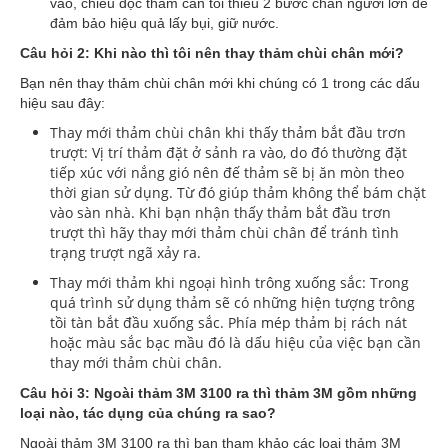
vào, chiều dọc thảm cần tối thiểu 2 bước chân người lớn để
đảm bảo hiệu quả lấy bụi, giữ nước.
Câu hỏi 2: Khi nào thì tôi nên thay thảm chùi chân mới?
Bạn nên thay thảm chùi chân mới khi chúng có 1 trong các dấu
hiệu sau đây:
Thay mới thảm chùi chân khi thấy thảm bắt đầu trơn
trượt: Vị trí thảm đặt ở sảnh ra vào, do đó thường đặt
tiếp xúc với nắng gió nên đế thảm sẽ bị ăn mòn theo
thời gian sử dụng. Từ đó giúp thảm không thể bám chặt
vào sàn nhà. Khi bạn nhận thấy thảm bắt đầu trơn
trượt thì hãy thay mới thảm chùi chân để tránh tình
trạng trượt ngã xảy ra.
Thay mới thảm khi ngoại hình trông xuống sắc: Trong
quá trình sử dụng thảm sẽ có những hiện tượng trông
tồi tàn bắt đầu xuống sắc. Phía mép thảm bị rách nát
hoặc màu sắc bạc mầu đó là dấu hiệu của việc bạn cần
thay mới thảm chùi chân.
Câu hỏi 3: Ngoài thảm 3M 3100 ra thì thảm 3M gồm những
loại nào, tác dụng của chúng ra sao?
Ngoài thảm 3M 3100 ra thì bạn tham khảo các loại thảm 3M