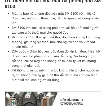
Ưu điểm nổi bật của mặt nạ phòng độc 3M
6100:
Mặt nạ bảo hộ phòng độc nửa mặt 3M 6100 với thiết kế
đơn giản, nhỏ gọn, thoải mái, dễ bảo quản, sử dụng nhiều
lần.
3M 6100 với kích cỡ trung phù hợp với hầu hết mọi người
tạo cảm giác thoải mái cho người đeo.
Van thở ra Cool flow giúp dễ thở, điều hòa không khí thông
thoáng, gia tăng sự thoải mái cho người đeo và vừa với
khuôn mặt hơn.
Dây buộc 4 điểm tiếp xúc bảo đảm độ kín khi đeo. Thiết kế
dropdown cho phép nói chuyện dễ dàng. Và trọng lượng
rất nhẹ, chỉ có 82g nên không để lại dấu tỳ vết khi mang
trong thời gian dài.
Hệ thống phin lọc mềm mại lọc không khí tốt cho người sử
dụng, không những giúp hít thở dễ dàng mà còn gia tăng
sự thoải mái cho người sử dụng.