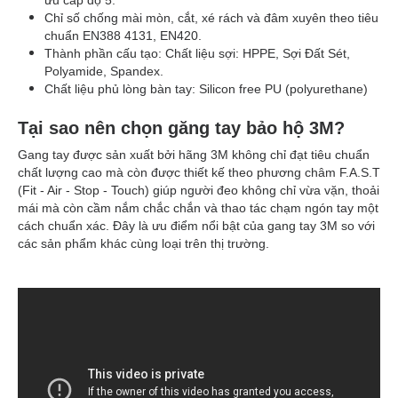
ưu cấp độ 5.
Chỉ số chống mài mòn, cắt, xé rách và đâm xuyên theo tiêu
chuẩn EN388 4131, EN420.
Thành phần cấu tạo: Chất liệu sợi: HPPE, Sợi Đất Sét,
Polyamide, Spandex.
Chất liệu phủ lòng bàn tay: Silicon free PU (polyurethane)
Tại sao nên chọn găng tay bảo hộ 3M?
Gang tay được sản xuất bởi hãng 3M không chỉ đạt tiêu chuẩn
chất lượng cao mà còn được thiết kế theo phương châm F.A.S.T
(Fit - Air - Stop - Touch) giúp người đeo không chỉ vừa vặn, thoải
mái mà còn cầm nắm chắc chắn và thao tác chạm ngón tay một
cách chuẩn xác. Đây là ưu điểm nổi bật của gang tay 3M so với
các sản phẩm khác cùng loại trên thị trường.