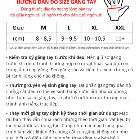
- Kiểm tra kỹ găng tay trước khi đeo:
Nên giũ sơ găng
trước khi đeo. Tránh trường hợp có dị vật hoặc sâu bọ, côn
trùng ẩn trong găng. Đeo găng vào và kiểm tra xem chúng có
bị ránh, lủng chỗ nào không.
- Thường xuyên vệ sinh găng tay:
Đa phần găng tay bảo hộ
chống cắt đều có thể vệ sinh bằng nước ấm pha xà phòng
nhẹ. Làm sạch găng tay, và phơi ở nơi khô ráo, thoáng mát,
tránh ánh nắng trực tiếp.
- Thay mới găng tay định kỳ theo thời gian sử dụng:
Mặc
dù bạn thấy vẫn chưa rách nhưng theo thời gian, vật liệu bị
lão hóa dưỡi tác dụng lực. Cũng như mài mòn trong quá
trình làm việc khiến độ chống cắt của găng không còn như
xưa. Nếu có điều kiện, bạn nên thay găng tay bảo hộ 6